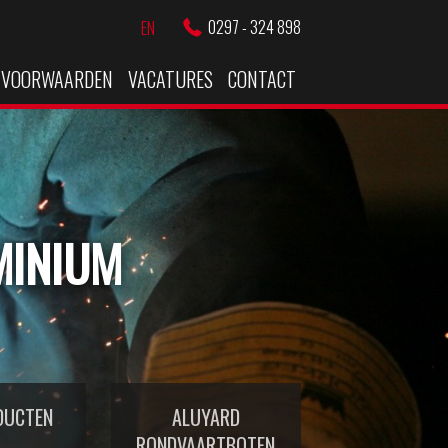
0297 - 324 898
EN
VOORWAARDEN
VACATURES
CONTACT
MINIUM
DUCTEN
ALUYARD
RONDVAARTBOTEN