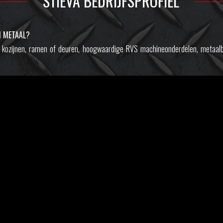
STIEVA BEDRIJFSPROFIEL
N METAAL?
en kozijnen, ramen of deuren, hoogwaardige RVS machineonderdelen, metaalb