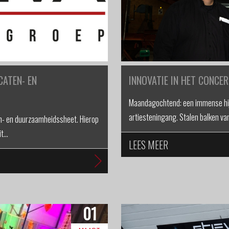
CATEN- EN
INNOVATIE IN HET CONCE
Maandagochtend: een immense hij
artiesteningang. Stalen balken van
en- en duurzaamheidssheet. Hierop
it…
LEES MEER
01