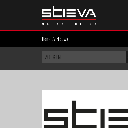
Home
//
Nieuws