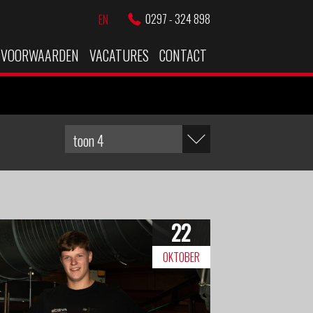
0297 - 324 898
EN
VOORWAARDEN
VACATURES
CONTACT
22
OKTOBER