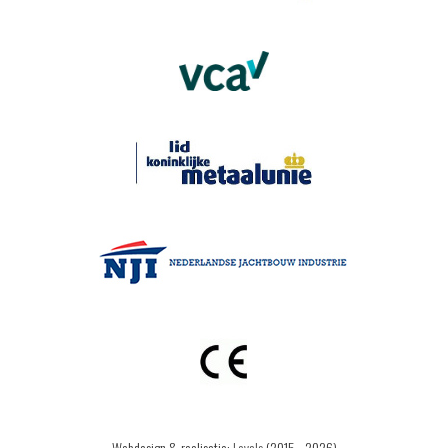
Webdesign & realisatie:
Loyals
(2015 - 2026)