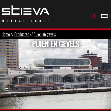
EN
Home
//
Producten
//
Puien en gevels
PUIEN EN GEVELS