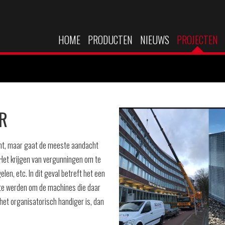
HOME
PRODUCTEN
NIEUWS
PROJECTEN
R
cht, maar gaat de meeste aandacht
. Het krijgen van vergunningen om te
en, etc. In dit geval betreft het een
ste werden om de machines die daar
het organisatorisch handiger is, dan